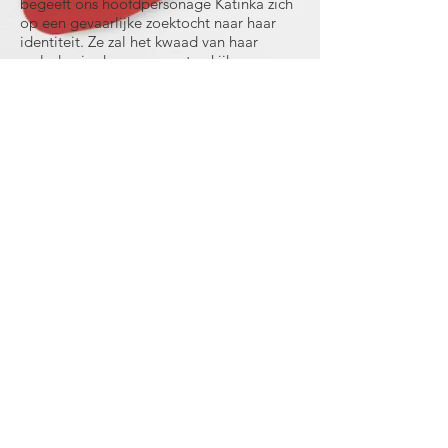
begeeft ons hoofdpersonage Katinka zich
op een gevaarlijke zoektocht naar haar
identiteit. Ze zal het kwaad van haar
verleden in de ogen moeten kijken, en
zich bevrijden van de heersende norm.
Abonneer
je op de nieuwsbrief
en wees als eerste op de hoogte
over nieuwe projecten van Jip:
E-mailadres
Abonneer je
Of volg Jip op sociale media: