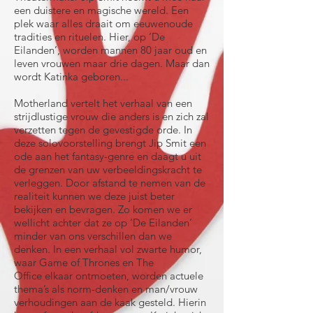
een duistere en magische wereld. Een
plek waar alles draait om eeuwenoude
tradities en rituelen. Hier, op ‘De
Eilanden’, worden mannen 80 jaar oud en
leven vrouwen maar drie dagen. Maar dan
wordt Katinka geboren...
Motherland vertelt het verhaal van een
strijdlustige vrouw die anders is en zich zal
verzetten tegen de gevestigde orde. In
deze solovoorstelling brengt Jip Smit een
ode aan het fantasy-genre en daagt u uit
de grenzen van uw verbeeldingskracht te
verleggen. Door afstand te nemen van de
realiteit kunnen we deze juist beter
bekijken en bevragen. Zo komen we er
wellicht achter dat ze op ‘De Eilanden’
minder van ons verschillen dan we
denken. In een verhaal vol zwarte humor,
waar Game of Thrones en The
Office elkaar ontmoeten, worden actuele
thema’s als norm-denken en man/vrouw
verhoudingen aan de kaak gesteld. Hierin